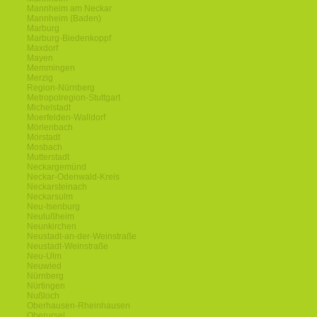
Mannheim am Neckar
Mannheim (Baden)
Marburg
Marburg-Biedenkoppf
Maxdorf
Mayen
Memmingen
Merzig
Region-Nürnberg
Metropolregion-Stuttgart
Michelstadt
Moerfelden-Walldorf
Mörlenbach
Mörstadt
Mosbach
Mutterstadt
Neckargemünd
Neckar-Odenwald-Kreis
Neckarsteinach
Neckarsulm
Neu-Isenburg
Neulußheim
Neunkirchen
Neustadt-an-der-Weinstraße
Neustadt-Weinstraße
Neu-Ulm
Neuwied
Nürnberg
Nürtingen
Nußloch
Oberhausen-Rheinhausen
Oberursel