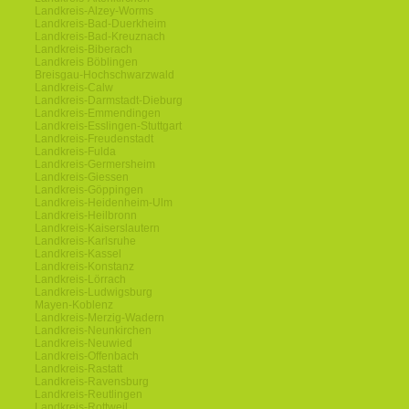
Landkreis-Alzey-Worms
Landkreis-Bad-Duerkheim
Landkreis-Bad-Kreuznach
Landkreis-Biberach
Landkreis Böblingen
Breisgau-Hochschwarzwald
Landkreis-Calw
Landkreis-Darmstadt-Dieburg
Landkreis-Emmendingen
Landkreis-Esslingen-Stuttgart
Landkreis-Freudenstadt
Landkreis-Fulda
Landkreis-Germersheim
Landkreis-Giessen
Landkreis-Göppingen
Landkreis-Heidenheim-Ulm
Landkreis-Heilbronn
Landkreis-Kaiserslautern
Landkreis-Karlsruhe
Landkreis-Kassel
Landkreis-Konstanz
Landkreis-Lörrach
Landkreis-Ludwigsburg
Mayen-Koblenz
Landkreis-Merzig-Wadern
Landkreis-Neunkirchen
Landkreis-Neuwied
Landkreis-Offenbach
Landkreis-Rastatt
Landkreis-Ravensburg
Landkreis-Reutlingen
Landkreis-Rottweil