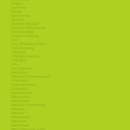
Singen
Sisnheim
Speyer
Starkenburg
Stuttgart
Stuttgart (Neckar)
Südliche-Weinstrasse
Südwest-Pfalz
Tiengen-Freiburg
Trier
Trier (Rheinland-Pfalz)
Trier-Saarburg
Tübingen
Tübingen (Neckar)
Tuttlingen
Ulm
Ulm (Donau)
Viernheim
Villingen-Schwenningen
Völklingen
Vogelsbergkreis
Vulkaneifel
Wachenheim
Waghäusel
Waiblingen
Waldeck-Frankenberg
Waldsee
Walldorf
Wattenheim
Weinheim
Weiterstadt
Werra-Meissner-Kreis