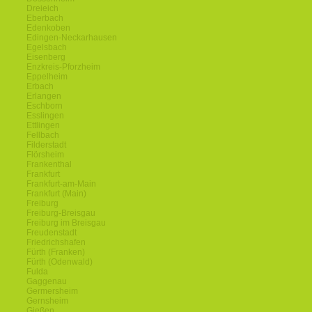
Dreieich
Eberbach
Edenkoben
Edingen-Neckarhausen
Egelsbach
Eisenberg
Enzkreis-Pforzheim
Eppelheim
Erbach
Erlangen
Eschborn
Esslingen
Ettlingen
Fellbach
Filderstadt
Flörsheim
Frankenthal
Frankfurt
Frankfurt-am-Main
Frankfurt (Main)
Freiburg
Freiburg-Breisgau
Freiburg im Breisgau
Freudenstadt
Friedrichshafen
Fürth (Franken)
Fürth (Odenwald)
Fulda
Gaggenau
Germersheim
Gernsheim
Gießen