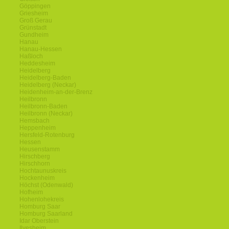
Göppingen
Griesheim
Groß Gerau
Grünstadt
Gundheim
Hanau
Hanau-Hessen
Haßloch
Heddesheim
Heidelberg
Heidelberg-Baden
Heidelberg (Neckar)
Heidenheim-an-der-Brenz
Heilbronn
Heilbronn-Baden
Heilbronn (Neckar)
Hemsbach
Heppenheim
Hersfeld-Rotenburg
Hessen
Heusenstamm
Hirschberg
Hirschhorn
Hochtaunuskreis
Hockenheim
Höchst (Odenwald)
Hofheim
Hohenlohekreis
Homburg Saar
Homburg Saarland
Idar Oberstein
Ilvesheim