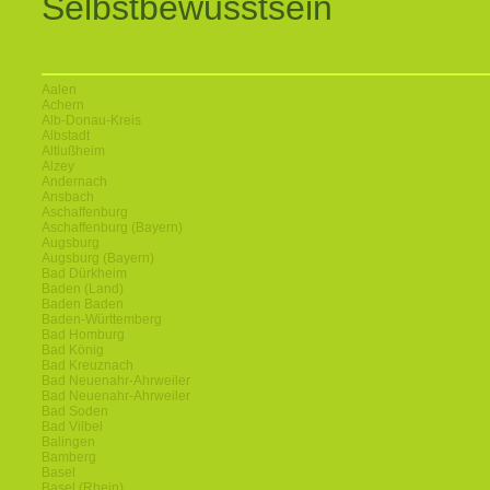
Selbstbewusstsein
Aalen
Achern
Alb-Donau-Kreis
Albstadt
Altlußheim
Alzey
Andernach
Ansbach
Aschaffenburg
Aschaffenburg (Bayern)
Augsburg
Augsburg (Bayern)
Bad Dürkheim
Baden (Land)
Baden Baden
Baden-Württemberg
Bad Homburg
Bad König
Bad Kreuznach
Bad Neuenahr-Ahrweiler
Bad Neuenahr-Ahrweiler
Bad Soden
Bad Vilbel
Balingen
Bamberg
Basel
Basel (Rhein)