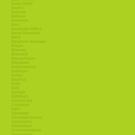
Basel (Stadt)
Bayern
Bayreuth
Bellheim
Bensheim
Bern
Bernkastel-Wittlich
Bezirk-Darmstadt
Biblis
Bietigheim-Bissingen
Bingen
Birkenau
Birkenfeld
Bitburg-Pruem
Blieskastel
Bodenseekreis
Böblingen
Bretten
Bruchsal
Brühl
Bühl
Bürstadt
Büttelborn
Cochem-Zell
Craislheim
Dahn
Darmstadt
Darmstadt-Hessen
Deidesheim
Dietzenbach
Donnersbergkreis
Dossenheim