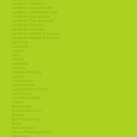
Landkreis-Saarlouis
Landkreis-Sankt-Wendel
Landkreis-Schwäbisch-Hall
Landkreis-Sigmaringen
Landkreis-Trier-Saarburg
Landkreis-Tübingen
Landkreis-Tuttlingen
Landkreis-Waldshut-Tiengen
Landkreis-Waldshut-Tiengen
Landshut
Landstuhl
Langen
Lauf
Leimen
Leonberg
Limburg
Limburg-Weilburg
Lörrach
Ludwigsburg
Ludwigshafen
Ludwigshafen (Rhein)
Luxemburg
Luxemburg-Stadt
Luzern
Maikammer
Main-Kinzig-Kreis
Maintal
Main-Tanus-Kreis
Mainz
Mainz-Bingen
Mainz (Rheinland-Pfalz)
Mannheim