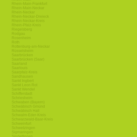
Rhein-Main-Frankfurt
Rhein-Main-Neckar
Rhein-Neckar
Rhein-Neckar-Dreieck
Rhein-Neckar-Kreis
Rhein-Pfalz-Kreis
Riegelsberg
Rodgau
Rosenheim
Roth
Rottenburg-am-Neckar
Rüsselsheim
Saarbrücken
Saarbrücken (Saar)
Saarland
Saarlouis
Saarpfalz-Kreis
Sandhausen
Sankt Ingbert
Sankt Leon Rot
Sankt Wendel
Schifferstadt
Schriesheim
Schwaben (Bayern)
Schwäbisch Gmünd
Schwäbisch Hall
Schwalm-Eder-Kreis
Schwarzwald-Baar-Kreis
Schweinfurt
Schwetzingen
Sigmaringen
Sindelfingen