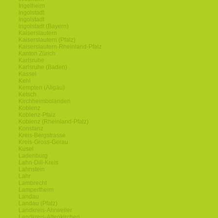
Ingelheim
Ingolstadt
Ingolstadt
Ingolstadt (Bayern)
Kaiserslautern
Kaiserslautern (Pfalz)
Kaiserslautern-Rheinland-Pfalz
Kanton Zürich
Karlsruhe
Karlsruhe (Baden)
Kassel
Kehl
Kempten (Allgäu)
Ketsch
Kirchheimbolanden
Koblenz
Koblenz-Pfalz
Koblenz (Rheinland-Pfalz)
Konstanz
Kreis-Bergstrasse
Kreis-Gross-Gerau
Kusel
Ladenburg
Lahn-Dill-Kreis
Lahnstein
Lahr
Lambrecht
Lampertheim
Landau
Landau (Pfalz)
Landkreis-Ahrweiler
Landkreis-Altenkirchen