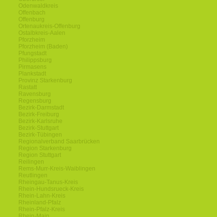
Odenwaldkreis
Offenbach
Offenburg
Ortenaukreis-Offenburg
Ostalbkreis-Aalen
Pforzheim
Pforzheim (Baden)
Pfungstadt
Philippsburg
Pirmasens
Plankstadt
Provinz Starkenburg
Rastatt
Ravensburg
Regensburg
Bezirk-Darmstadt
Bezirk-Freiburg
Bezirk-Karlsruhe
Bezirk-Stuttgart
Bezirk-Tübingen
Regionalverband Saarbrücken
Region Starkenburg
Region Stuttgart
Reilingen
Rems-Murr-Kreis-Waiblingen
Reutlingen
Rheingau-Tanus-Kreis
Rhein-Hundsrueck-Kreis
Rhein-Lahn-Kreis
Rheinland-Pfalz
Rhein-Pfalz-Kreis
Rhein-Main